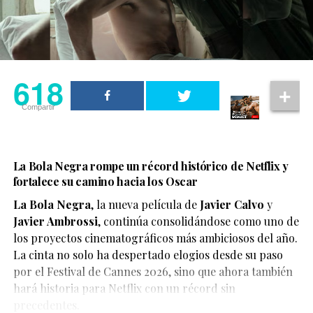
618
Compartir
La Bola Negra rompe un récord histórico de Netflix y
fortalece su camino hacia los Oscar
La Bola Negra
, la nueva película de
Javier Calvo
y
Javier Ambrossi
, continúa consolidándose como uno de
los proyectos cinematográficos más ambiciosos del año.
La cinta no solo ha despertado elogios desde su paso
por el Festival de Cannes 2026, sino que ahora también
Según el medio estadounidense, Marvel Studios realizó
hará historia para Netflix con un récord sin
reuniones y audiciones con varios actores antes de
precedentes.