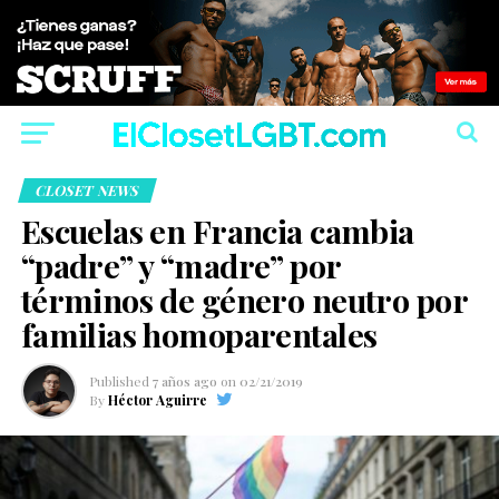
CLOSET NEWS
Escuelas en Francia cambia
“padre” y “madre” por
términos de género neutro por
familias homoparentales
Published
7 años ago
on
02/21/2019
By
Héctor Aguirre