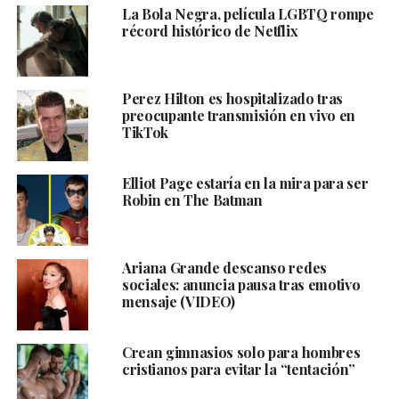
La Bola Negra, película LGBTQ rompe
récord histórico de Netflix
Perez Hilton es hospitalizado tras
preocupante transmisión en vivo en
TikTok
Elliot Page estaría en la mira para ser
Robin en The Batman
Ariana Grande descanso redes
sociales: anuncia pausa tras emotivo
mensaje (VIDEO)
Crean gimnasios solo para hombres
cristianos para evitar la “tentación”