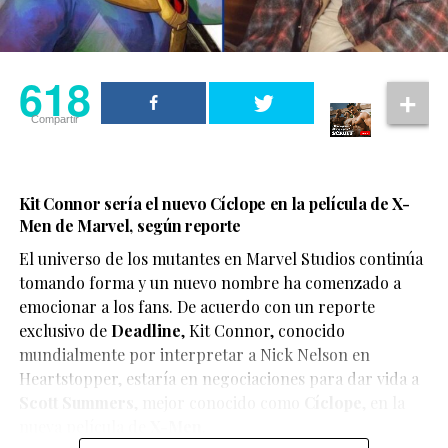
618
Compartir
Kit Connor sería el nuevo Cíclope en la película de X-
Men de Marvel, según reporte
El universo de los mutantes en Marvel Studios continúa
tomando forma y un nuevo nombre ha comenzado a
emocionar a los fans. De acuerdo con un reporte
exclusivo de
Deadline
,
Kit Connor
, conocido
mundialmente por interpretar a Nick Nelson en
Heartstopper
, estaría en negociaciones para dar vida a
Scott Summers
, mejor conocido como
Cíclope
, en la
nueva película de
X-Men
.