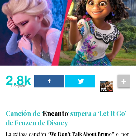
2.8k
Compartir
Canción de ‘
Encanto
‘ supera a ‘Let It Go’
de Frozen de Disney
La exitosa canción “
We Don’t Talk About Brun
o” o por