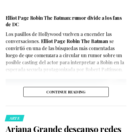
legado de varias generaciones, con un fuerte enfoque
contenido para evitar confusiones.
en la visibilidad LGBTQ+.
En este caso, el objetivo del video parece ser
Elliot Page Robin The Batman: rumor divide a los fans
El reparto reúne a figuras como Penélope Cruz,
de DC
únicamente divertir a los seguidores de X-Men, quienes
Guitarricadelafuente
,
Miguel Bernardeau
,
Lola Dueñas
y
han convertido el clip en uno de los contenidos virales
Los pasillos de Hollywood vuelven a encender las
Glenn Close
.
del momento.
conversaciones.
Elliot Page Robin The Batman
se
convirtió en una de las búsquedas más comentadas
luego de que comenzara a circular un rumor sobre un
posible casting del actor para interpretar a Robin en la
esperada secuela protagonizada por Robert Pattinson.
CONTINUE READING
De acuerdo con la información oficial difundida por la
Oficina del Sheriff de Miami-Dade, los agentes
acudieron al domicilio tras recibir llamadas de personas
ARTE
preocupadas por el bienestar del creador de contenido.
Ariana Grande descanso redes
Posteriormente, las autoridades confirmaron que la