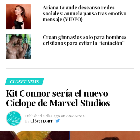
Ariana Grande descanso redes
sociales: anuncia pausa tras emotivo
mensaje (VIDEO)
Crean gimnasios solo para hombres
cristianos para evitar la “tentación”
CLOSET NEWS
Kit Connor sería el nuevo
Cíclope de Marvel Studios
Published
2 días ago
on
08/06/2026
By
Clóset LGBT