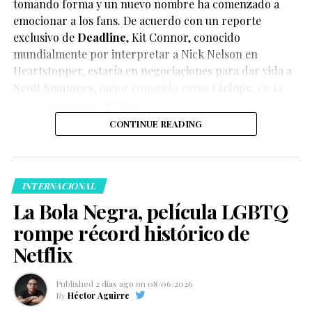
tomando forma y un nuevo nombre ha comenzado a
emocionar a los fans. De acuerdo con un reporte
exclusivo de
Deadline
,
Kit Connor
, conocido
mundialmente por interpretar a Nick Nelson en
Heartstopper
, estaría en negociaciones para dar vida a
Scott Summers
, mejor conocido como
Cíclope
, en la
nueva película de
X-Men
.
CONTINUE READING
INTERNACIONAL
La Bola Negra, película LGBTQ
rompe récord histórico de
Netflix
Published
2 días ago
on
08/06/2026
By
Héctor Aguirre