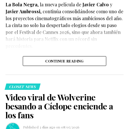
La Bola Negra
, la nueva película de
Javier Calvo
y
Javier Ambrossi
, continúa consolidándose como uno de
los proyectos cinematográficos más ambiciosos del año.
La cinta no solo ha despertado elogios desde su paso
por el Festival de Cannes 2026, sino que ahora también
Según el medio estadounidense, Marvel Studios realizó
hará historia para Netflix con un récord sin
reuniones y audiciones con varios actores antes de
precedentes.
tomar una decisión, y Connor habría sido el elegido
para interpretar al líder de los mutantes en el esperado
CONTINUE READING
reinicio de la franquicia.
CLOSET NEWS
Video viral de Wolverine
besando a Cíclope enciende a
Hasta el momento, Marvel Studios no ha confirmado
los fans
oficialmente el casting, por lo que la información
debe considerarse un reporte y no un anuncio
Published
3 días ago
on
08/05/2026
oficial.