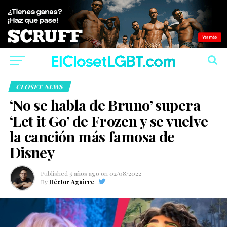
CLOSET NEWS
‘No se habla de Bruno’ supera
‘Let it Go’ de Frozen y se vuelve
la canción más famosa de
Disney
Published
5 años ago
on
02/08/2022
By
Héctor Aguirre