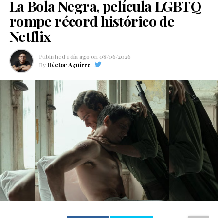
La Bola Negra, película LGBTQ
rompe récord histórico de
Netflix
Published
1 día ago
on
08/06/2026
By
Héctor Aguirre