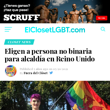
CLOSET NEWS
Eligen a persona no binaria
para alcaldía en Reino Unido
Published
5 años ago
on
05/20/2021
By
Fuera del Clóset