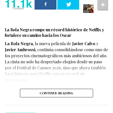
11.1k
Compartir
La Bola Negra rompe un récord histórico de Netflix y
fortalece su camino hacia los Oscar
La Bola Negra
, la nueva película de
Javier Calvo
y
Javier Ambrossi
, continúa consolidándose como uno de
los proyectos cinematográficos más ambiciosos del año.
La cinta no solo ha despertado elogios desde su paso
por el Festival de Cannes 2026, sino que ahora también
Según el medio estadounidense, Marvel Studios realizó
hará historia para Netflix con un récord sin
reuniones y audiciones con varios actores antes de
precedentes.
tomar una decisión, y Connor habría sido el elegido
para interpretar al líder de los mutantes en el esperado
CONTINUE READING
reinicio de la franquicia.