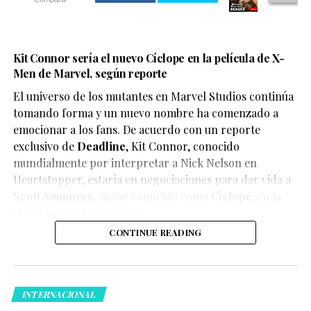
Kit Connor sería el nuevo Cíclope en la película de X-
Men de Marvel, según reporte
El universo de los mutantes en Marvel Studios continúa
tomando forma y un nuevo nombre ha comenzado a
emocionar a los fans. De acuerdo con un reporte
exclusivo de
Deadline
,
Kit Connor
, conocido
mundialmente por interpretar a Nick Nelson en
Heartstopper
, estaría en negociaciones para dar vida a
Scott Summers
, mejor conocido como
Cíclope
, en la
nueva película de
X-Men
.
CONTINUE READING
INTERNACIONAL