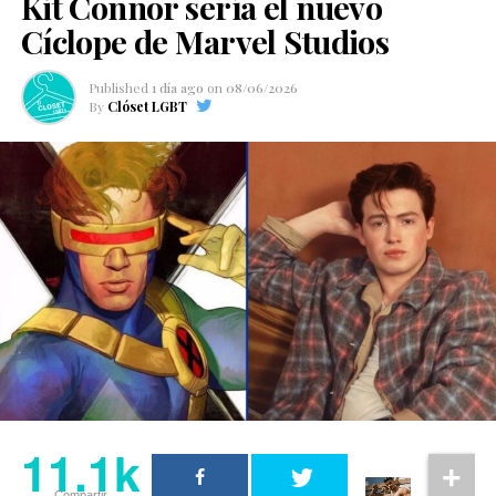
Kit Connor sería el nuevo
Cíclope de Marvel Studios
Published
1 día ago
on
08/06/2026
By
Clóset LGBT
11.1k
Compartir