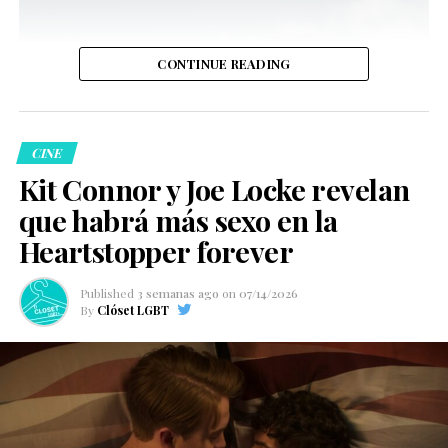
CONTINUE READING
CINE
Kit Connor y Joe Locke revelan
que habrá más sexo en la
Heartstopper forever
Published
3 semanas ago
on
07/14/2026
By
Clóset LGBT