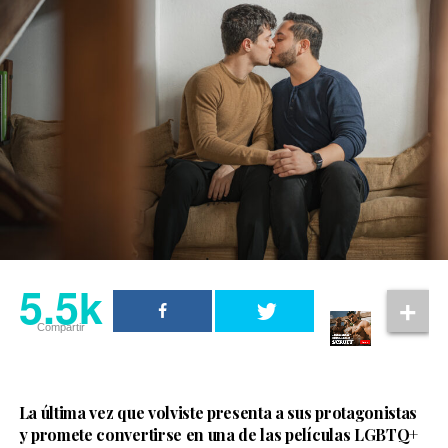
las decisiones tomadas durante la guerra de Troya.
Christopher Nolan también reconoció el trabajo del
actor. En una entrevista con
Rolling Stone UK
, explicó
que Sinon representa el impacto de la guerra en
quienes quedan atrapados en ella y aseguró que Elliot
Page hizo un trabajo “increíble” al dar vida al
personaje.
5.5k
Compartir
La última vez que volviste presenta a sus protagonistas
y promete convertirse en una de las películas LGBTQ+