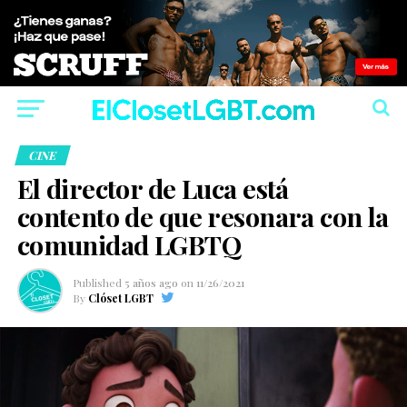
CINE
El director de Luca está
contento de que resonara con la
comunidad LGBTQ
Published
5 años ago
on
11/26/2021
By
Clóset LGBT