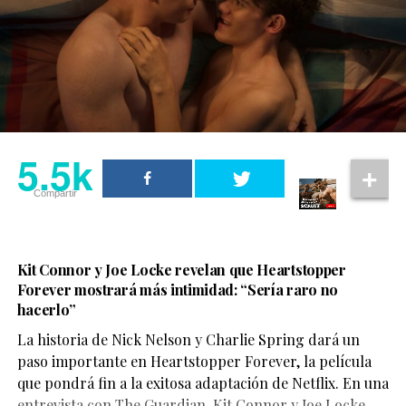
5.5k
Compartir
Kit Connor y Joe Locke revelan que Heartstopper
Forever mostrará más intimidad: “Sería raro no
hacerlo”
La historia de Nick Nelson y Charlie Spring dará un
Aunque su participación no ocupa gran parte del
paso importante en Heartstopper Forever, la película
metraje, el actor logra dejar una fuerte impresión. Su
que pondrá fin a la exitosa adaptación de Netflix. En una
personaje,
Sinon
, juega un papel clave en la historia y
entrevista con The Guardian, Kit Connor y Joe Locke