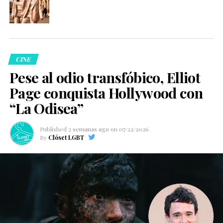
CINE
Pese al odio transfóbico, Elliot
Page conquista Hollywood con
“La Odisea”
Published
2 semanas ago
on
07/22/2026
By
Clóset LGBT