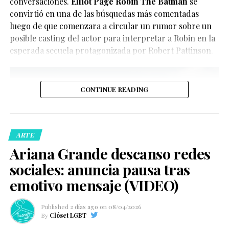
conversaciones.
Elliot Page Robin The Batman
se
convirtió en una de las búsquedas más comentadas
luego de que comenzara a circular un rumor sobre un
posible casting del actor para interpretar a Robin en la
esperada secuela protagonizada por Robert Pattinson.
CONTINUE READING
De acuerdo con la información oficial difundida por la
Oficina del Sheriff de Miami-Dade, los agentes
acudieron al domicilio tras recibir llamadas de personas
ARTE
preocupadas por el bienestar del creador de contenido.
Ariana Grande descanso redes
Posteriormente, las autoridades confirmaron que la
sociales: anuncia pausa tras
persona fue trasladada de manera segura a un hospital
local para recibir atención médica.
emotivo mensaje (VIDEO)
Ver esta publicación en Instagram
Published
2 días ago
on
08/04/2026
By
Clóset LGBT