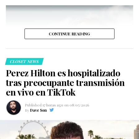
CONTINUE READING
CLOSET NEWS
Perez Hilton es hospitalizado
tras preocupante transmisión
en vivo en TikTok
Published
17 horas ago
on
08/05/2026
By
Dave Son