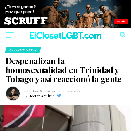
CLOSET NEWS
Despenalizan la
homosexualidad en Trinidad y
Tobago y así reaccionó la gente
Published
8 años ago
on
04/12/2018
By
Héctor Aguirre