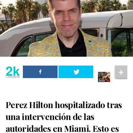
2k
Compartir
Perez Hilton hospitalizado tras
una intervención de las
En el clip, generado mediante herramientas de IA, se
autoridades en Miami. Esto es
observa a Wolverine acercándose a Cíclope para darle