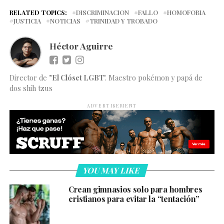
RELATED TOPICS:
DISCRIMINACION
FALLO
HOMOFOBIA
JUSTICIA
NOTICIAS
TRINIDAD Y TROBADO
Héctor Aguirre
Director de
"El Clóset LGBT
". Maestro pokémon y papá de
dos shih tzus
ADVERTISEMENT
YOU MAY LIKE
Crean gimnasios solo para hombres
cristianos para evitar la “tentación”