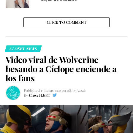
CLICK TO COMMENT
CLOSET NEWS
Video viral de Wolverine
besando a Cíclope enciende a
los fans
Published
15 horas ago
on
08/05/2026
By
Clóset LGBT