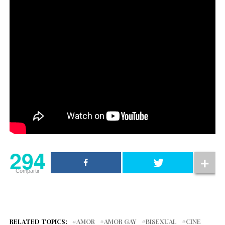
294
Compartir
RELATED TOPICS:
AMOR
AMOR GAY
BISEXUAL
CINE