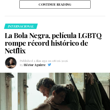
CONTINUE READING
INTERNACIONAL
La Bola Negra, película LGBTQ
rompe récord histórico de
Netflix
Published
2 días ago
on
08/06/2026
By
Héctor Aguirre