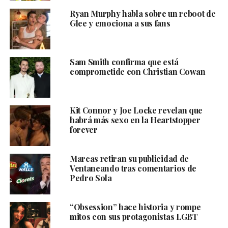
Ryan Murphy habla sobre un reboot de
Glee y emociona a sus fans
Sam Smith confirma que está
comprometide con Christian Cowan
Kit Connor y Joe Locke revelan que
habrá más sexo en la Heartstopper
forever
Marcas retiran su publicidad de
Ventaneando tras comentarios de
Pedro Sola
“Obsession” hace historia y rompe
mitos con sus protagonistas LGBT