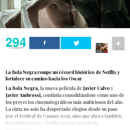
294
Compartir
La Bola Negra rompe un récord histórico de Netflix y
fortalece su camino hacia los Oscar
La Bola Negra
, la nueva película de
Javier Calvo
y
Javier Ambrossi
, continúa consolidándose como uno de
los proyectos cinematográficos más ambiciosos del año.
La cinta no solo ha despertado elogios desde su paso
por el Festival de Cannes 2026, sino que ahora también
Según el medio estadounidense, Marvel Studios realizó
hará historia para Netflix con un récord sin
reuniones y audiciones con varios actores antes de
precedentes.