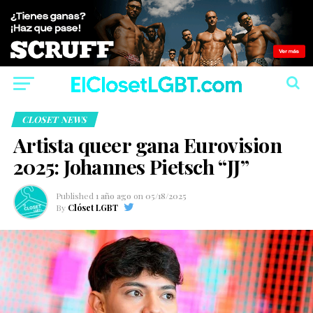
CLOSET NEWS
Artista queer gana Eurovision
2025: Johannes Pietsch “JJ”
Published
1 año ago
on
05/18/2025
By
Clóset LGBT