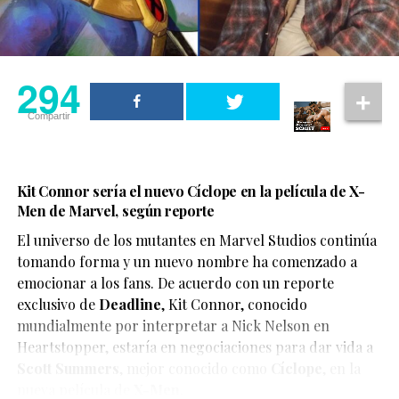
294
Compartir
Kit Connor sería el nuevo Cíclope en la película de X-
Men de Marvel, según reporte
El universo de los mutantes en Marvel Studios continúa
tomando forma y un nuevo nombre ha comenzado a
emocionar a los fans. De acuerdo con un reporte
exclusivo de
Deadline
,
Kit Connor
, conocido
mundialmente por interpretar a Nick Nelson en
Heartstopper
, estaría en negociaciones para dar vida a
Scott Summers
, mejor conocido como
Cíclope
, en la
nueva película de
X-Men
.