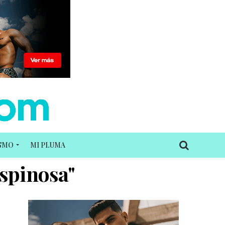
ISMO
MI PLUMA
Espinosa"