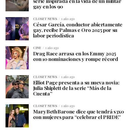
serie inspirada en la vida de un militar
gay en los 90
CLOSET NEWS
1 año ago
César García, conductor abiertamente
gay, recibe Palmas e Oro 2025 por su
labor periodística
CINE
1 año ago
Drag Race arrasa en los Emmy 2025
con 10 nominaciones y rompe récord
CLOSET NEWS
1 año ago
Elliot Page presenta a su nueva novia:
Julia Shiplett de la serie “Más de la
Cuenta”
CLOSET NEWS
1 año ago
Mary Beth Barone dice que tendrá s3x0
con mujeres para “celebrar el PRIDE”