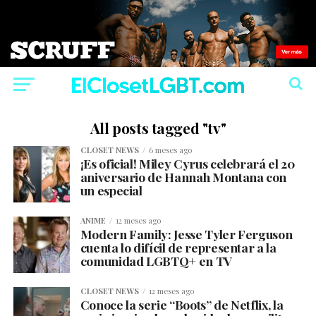
All posts tagged "tv"
CLOSET NEWS
6 meses ago
¡Es oficial! Miley Cyrus celebrará el 20
aniversario de Hannah Montana con
un especial
ANIME
12 meses ago
Modern Family: Jesse Tyler Ferguson
cuenta lo difícil de representar a la
comunidad LGBTQ+ en TV
CLOSET NEWS
12 meses ago
Conoce la serie “Boots” de Netflix, la