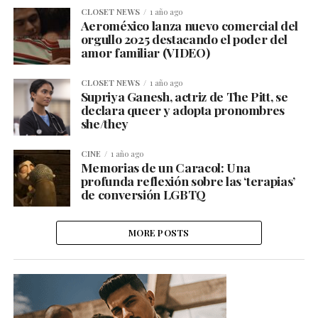
CLOSET NEWS
1 año ago
Aeroméxico lanza nuevo comercial del
orgullo 2025 destacando el poder del
amor familiar (VIDEO)
CLOSET NEWS
1 año ago
Supriya Ganesh, actriz de The Pitt, se
declara queer y adopta pronombres
she/they
CINE
1 año ago
Memorias de un Caracol: Una
profunda reflexión sobre las ‘terapias’
de conversión LGBTQ
MORE POSTS