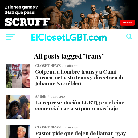
All posts tagged "trans"
CLOSET NEWS
1 año ago
Golpean a hombre trans y a Cami
Aurora, activista trans y directora de
Johanne Sacrébleu
ANIME
1 año ago
La representación LGBTQ en el cine
comercial cae a su punto más bajo
CLOSET NEWS
1 año ago
Pastor pide que dejen de llamar “gay”