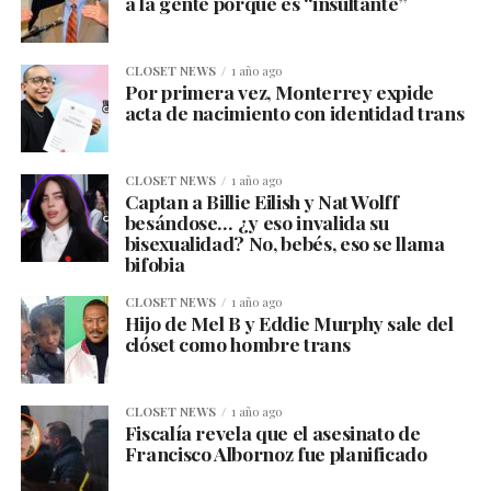
a la gente porque es “insultante”
CLOSET NEWS
1 año ago
Por primera vez, Monterrey expide
acta de nacimiento con identidad trans
CLOSET NEWS
1 año ago
Captan a Billie Eilish y Nat Wolff
besándose… ¿y eso invalida su
bisexualidad? No, bebés, eso se llama
bifobia
CLOSET NEWS
1 año ago
Hijo de Mel B y Eddie Murphy sale del
clóset como hombre trans
CLOSET NEWS
1 año ago
Fiscalía revela que el asesinato de
Francisco Albornoz fue planificado