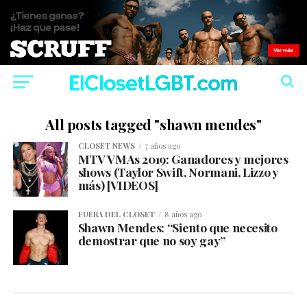
All posts tagged "shawn mendes"
CLOSET NEWS
7 años ago
MTV VMAs 2019: Ganadores y mejores
shows (Taylor Swift, Normani, Lizzo y
más) [VIDEOS]
FUERA DEL CLOSET
8 años ago
Shawn Mendes: “Siento que necesito
demostrar que no soy gay”