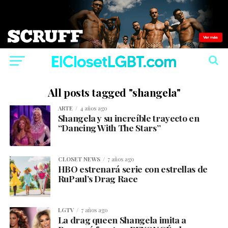
All posts tagged "shangela"
ARTE
4 años ago
Shangela y su increíble trayecto en
“Dancing With The Stars”
CLOSET NEWS
7 años ago
HBO estrenará serie con estrellas de
RuPaul’s Drag Race
LGTV
7 años ago
La drag queen Shangela imita a