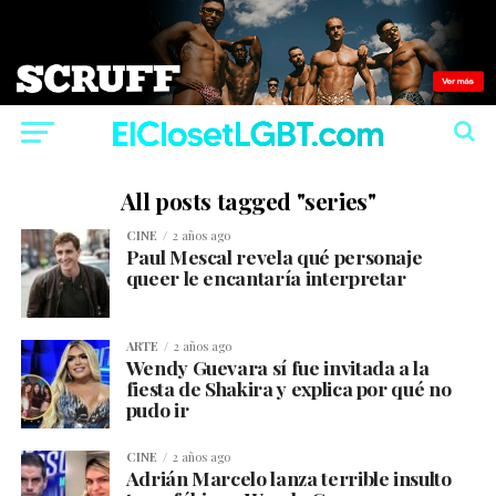
All posts tagged "series"
CINE
2 años ago
Paul Mescal revela qué personaje
queer le encantaría interpretar
ARTE
2 años ago
Wendy Guevara sí fue invitada a la
fiesta de Shakira y explica por qué no
pudo ir
CINE
2 años ago
Adrián Marcelo lanza terrible insulto