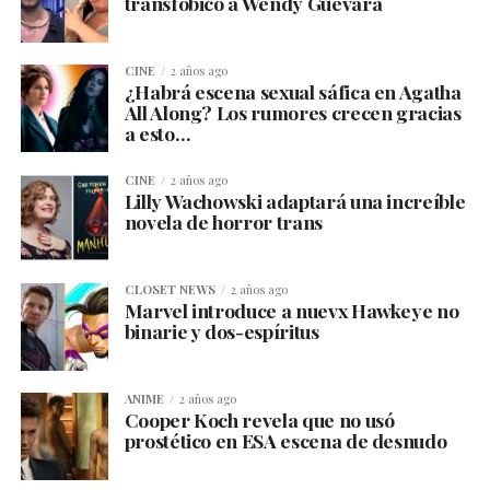
transfóbico a Wendy Guevara
CINE
2 años ago
¿Habrá escena sexual sáfica en Agatha
All Along? Los rumores crecen gracias
a esto…
CINE
2 años ago
Lilly Wachowski adaptará una increíble
novela de horror trans
CLOSET NEWS
2 años ago
Marvel introduce a nuevx Hawkeye no
binarie y dos-espíritus
ANIME
2 años ago
Cooper Koch revela que no usó
prostético en ESA escena de desnudo