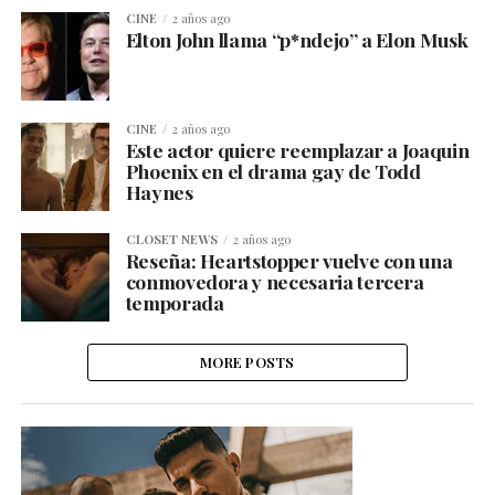
CINE
2 años ago
Elton John llama “p*ndejo” a Elon Musk
CINE
2 años ago
Este actor quiere reemplazar a Joaquin
Phoenix en el drama gay de Todd
Haynes
CLOSET NEWS
2 años ago
Reseña: Heartstopper vuelve con una
conmovedora y necesaria tercera
temporada
MORE POSTS