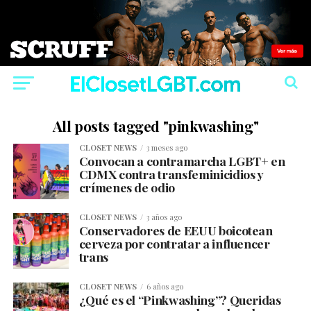
All posts tagged "pinkwashing"
CLOSET NEWS
3 meses ago
Convocan a contramarcha LGBT+ en
CDMX contra transfeminicidios y
crímenes de odio
CLOSET NEWS
3 años ago
Conservadores de EEUU boicotean
cerveza por contratar a influencer
trans
CLOSET NEWS
6 años ago
¿Qué es el “Pinkwashing”? Queridas