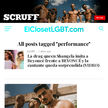
All posts tagged "performance"
LGTV
7 años ago
La drag queen Shangela imita a
Beyoncé frente a BEYONCÉ y la
cantante queda sorprendida (VIDEO)