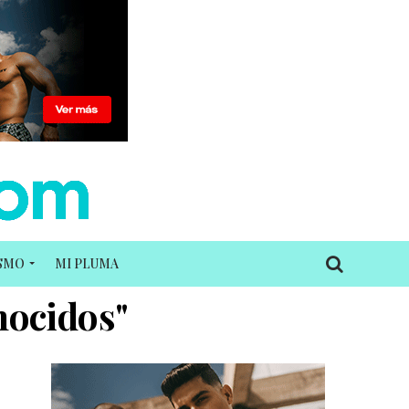
ISMO
MI PLUMA
nocidos"