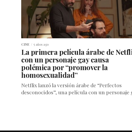
CINE
5 años ago
La primera película árabe de Netfl
con un personaje gay causa
polémica por “promover la
homosexualidad”
Netflix lanzó la versión árabe de “Perfectos
desconocidos”, una película con un personaje 
que ha causado polémica en países de Medio
Oriente por “promover la...