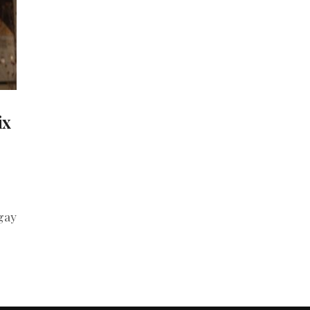
ix
gay