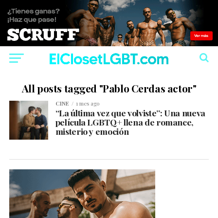
All posts tagged "Pablo Cerdas actor"
CINE
1 mes ago
“La última vez que volviste”: Una nueva
película LGBTQ+ llena de romance,
misterio y emoción