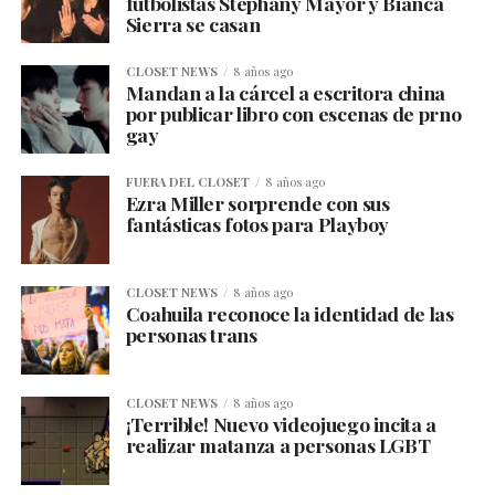
futbolistas Stephany Mayor y Bianca
Sierra se casan
CLOSET NEWS
8 años ago
Mandan a la cárcel a escritora china
por publicar libro con escenas de prno
gay
FUERA DEL CLOSET
8 años ago
Ezra Miller sorprende con sus
fantásticas fotos para Playboy
CLOSET NEWS
8 años ago
Coahuila reconoce la identidad de las
personas trans
CLOSET NEWS
8 años ago
¡Terrible! Nuevo videojuego incita a
realizar matanza a personas LGBT