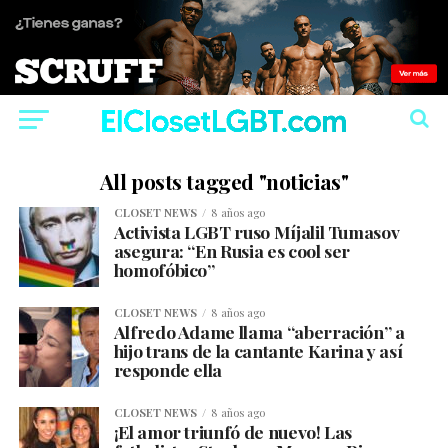
All posts tagged "noticias"
CLOSET NEWS
8 años ago
Activista LGBT ruso Míjalil Tumasov
asegura: “En Rusia es cool ser
homofóbico”
CLOSET NEWS
8 años ago
Alfredo Adame llama “aberración” a
hijo trans de la cantante Karina y así
responde ella
CLOSET NEWS
8 años ago
¡El amor triunfó de nuevo! Las