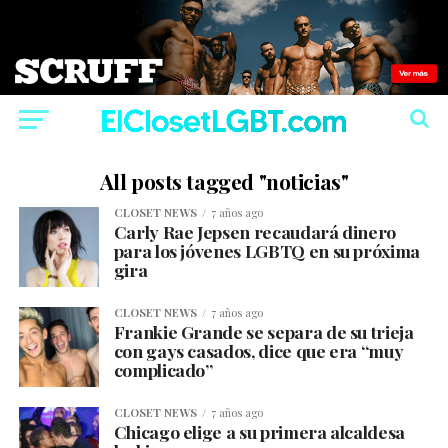
All posts tagged "noticias"
CLOSET NEWS
7 años ago
Carly Rae Jepsen recaudará dinero
para los jóvenes LGBTQ en su próxima
gira
CLOSET NEWS
7 años ago
Frankie Grande se separa de su trieja
con gays casados, dice que era “muy
complicado”
CLOSET NEWS
7 años ago
Chicago elige a su primera alcaldesa