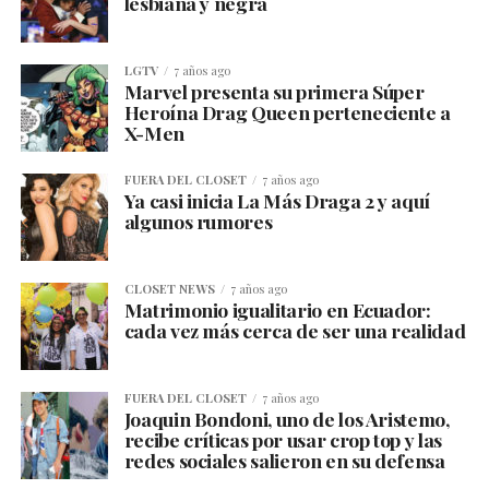
lesbiana y negra
LGTV
7 años ago
Marvel presenta su primera Súper
Heroína Drag Queen perteneciente a
X-Men
FUERA DEL CLOSET
7 años ago
Ya casi inicia La Más Draga 2 y aquí
algunos rumores
CLOSET NEWS
7 años ago
Matrimonio igualitario en Ecuador:
cada vez más cerca de ser una realidad
FUERA DEL CLOSET
7 años ago
Joaquin Bondoni, uno de los Aristemo,
recibe críticas por usar crop top y las
redes sociales salieron en su defensa