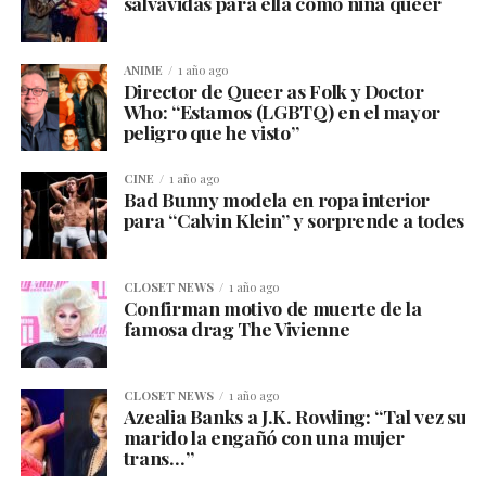
salvavidas para ella como niña queer
ANIME
1 año ago
Director de Queer as Folk y Doctor
Who: “Estamos (LGBTQ) en el mayor
peligro que he visto”
CINE
1 año ago
Bad Bunny modela en ropa interior
para “Calvin Klein” y sorprende a todes
CLOSET NEWS
1 año ago
Confirman motivo de muerte de la
famosa drag The Vivienne
CLOSET NEWS
1 año ago
Azealia Banks a J.K. Rowling: “Tal vez su
marido la engañó con una mujer
trans…”