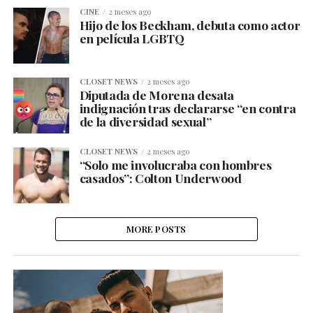
CINE
2 meses ago
Hijo de los Beckham, debuta como actor
en película LGBTQ
CLOSET NEWS
2 meses ago
Diputada de Morena desata
indignación tras declararse “en contra
de la diversidad sexual”
CLOSET NEWS
2 meses ago
“Solo me involucraba con hombres
casados”: Colton Underwood
MORE POSTS