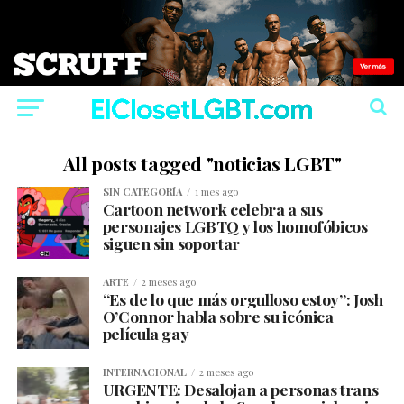
All posts tagged "noticias LGBT"
SIN CATEGORÍA
1 mes ago
Cartoon network celebra a sus
personajes LGBTQ y los homofóbicos
siguen sin soportar
ARTE
2 meses ago
“Es de lo que más orgulloso estoy”: Josh
O’Connor habla sobre su icónica
película gay
INTERNACIONAL
2 meses ago
URGENTE: Desalojan a personas trans