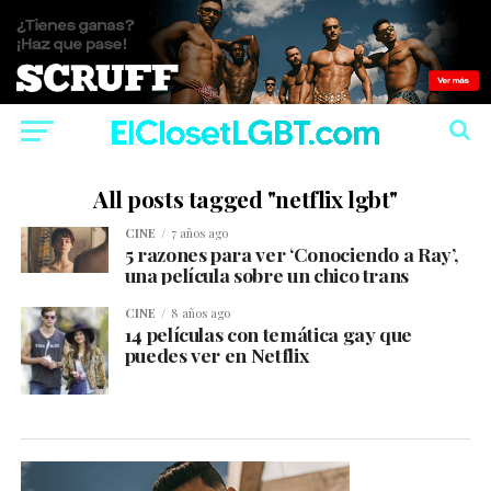
All posts tagged "netflix lgbt"
CINE
7 años ago
5 razones para ver ‘Conociendo a Ray’,
una película sobre un chico trans
CINE
8 años ago
14 películas con temática gay que
puedes ver en Netflix