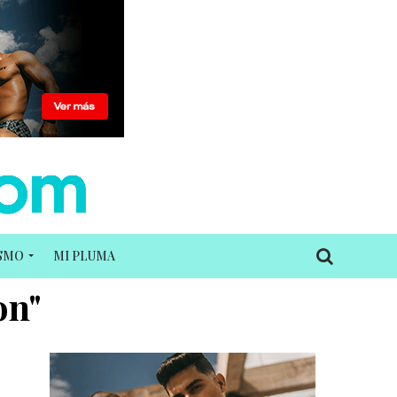
ISMO
MI PLUMA
on"