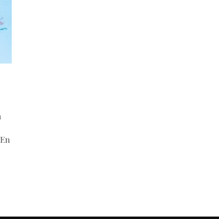
n
 En