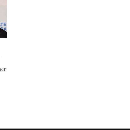
y
ner