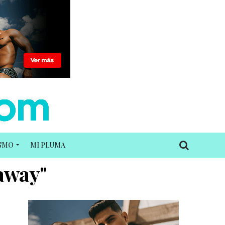
ISMO
MI PLUMA
haway"