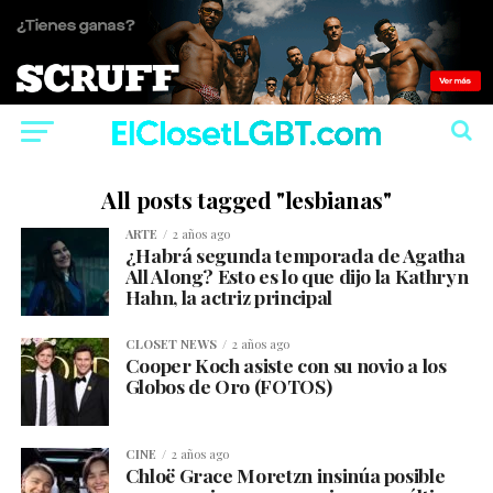
All posts tagged "lesbianas"
ARTE
2 años ago
¿Habrá segunda temporada de Agatha
All Along? Esto es lo que dijo la Kathryn
Hahn, la actriz principal
CLOSET NEWS
2 años ago
Cooper Koch asiste con su novio a los
Globos de Oro (FOTOS)
CINE
2 años ago
Chloë Grace Moretzn insinúa posible