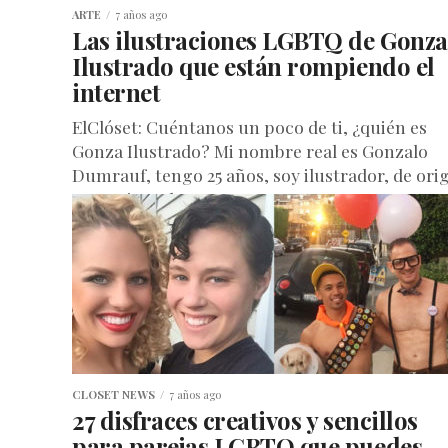
ARTE
7 años ago
Las ilustraciones LGBTQ de Gonza
Ilustrado que están rompiendo el
internet
ElClóset: Cuéntanos un poco de ti, ¿quién es
Gonza Ilustrado? Mi nombre real es Gonzalo
Dumrauf, tengo 25 años, soy ilustrador, de ori
argentino y hace...
CLOSET NEWS
7 años ago
27 disfraces creativos y sencillos
para parejas LGBTQ que puedes