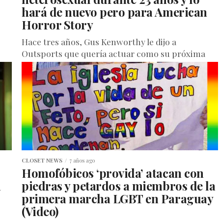
hará de nuevo pero para American
Horror Story
Hace tres años, Gus Kenworthy le dijo a
Outsports que quería actuar como su próxima
carrera. Ahora lo está haciendo por la nueva
temporada de American...
CLOSET NEWS
7 años ago
Homofóbicos ‘provida’ atacan con
a
piedras y petardos a miembros de la
primera marcha LGBT en Paraguay
(Video)