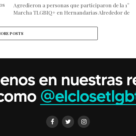
os
Agredieron a personas que participaron de la 1°
Marcha TLGBIQ+ en Hernandarias Alrededor de
un millar de militantes de organizaciones de
diversidad sexual participaron el sábado...
ORE POSTS