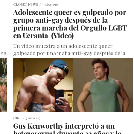
CLOSET NEWS
7 años ago
Adolescente queer es golpeado por
grupo anti-gay después de la
primera marcha del Orgullo LGBT
en Ucrania (Video)
Un video muestra a un adolescente queer
gen
golpeado por una mafia anti-gay después de la
primera marcha del Orgullo de la ciudad de
Kharkiv en Ucrania....
CINE
7 años ago
Gus Kenworthy interpretó a un
heterosexual durante 23 años y lo