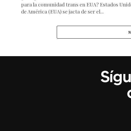
para la comunidad trans en EUA? Estados Unid
de América (EUA) se jacta de ser el...
M