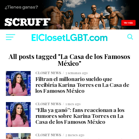
All posts tagged "La Casa de los Famosos
México"
CLOSET NEWS
3 semanas ago
Filtran el millonario sueldo que
recibiría Karina Torres en La Casa de
los Famosos México
CLOSET NEWS
1 mes ago
“Ella ya ganó”: fans reaccionan a los
rumores sobre Karina Torres en La
Casa de los Famosos México
CLOSET NEWS
2 meses ago