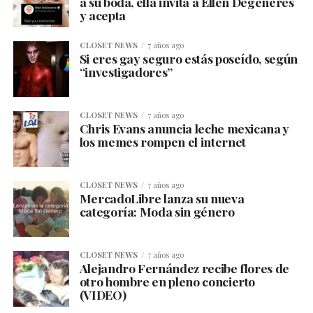
a su boda, ella invita a Ellen Degeneres
y acepta
CLOSET NEWS
7 años ago
Si eres gay seguro estás poseído, según
“investigadores”
CLOSET NEWS
7 años ago
Chris Evans anuncia leche mexicana y
los memes rompen el internet
CLOSET NEWS
7 años ago
MercadoLibre lanza su nueva
categoría: Moda sin género
CLOSET NEWS
7 años ago
Alejandro Fernández recibe flores de
otro hombre en pleno concierto
(VIDEO)