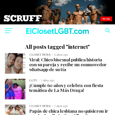
All posts tagged "internet"
CLOSET NEWS
6 años ago
Viral: Chico bisexual publica historia
con su pareja y recibe un conmovedor
whatsapp de su tía
LGTV
7 años ago
¡Cumple 60 años y celebra con fiesta
temática de La Más Draga!
CLOSET NEWS
7 años ago
Papás de chica lesbiana no quisieron ir