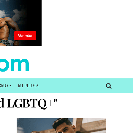
ISMO
MI PLUMA
dad LGBTQ+"