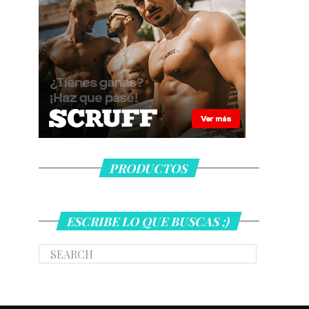
PRODUCTOS
ESCRIBE LO QUE BUSCAS ;)