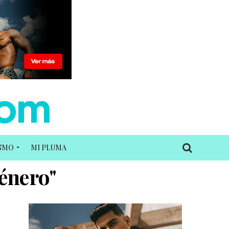
ISMO
MI PLUMA
género"