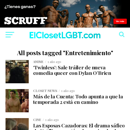
All posts tagged "Entretenimiento"
ANIME
1 año ago
‘Twinless’: Sale tráiler de nueva
comedia queer con Dylan O’Brien
CLOSET NEWS
1 año ago
Más de la Cuenta: Todo apunta a que la
temporada 2 está en camino
CINE
1 año ago
Las Esposas Cazadoras: El drama sáfico