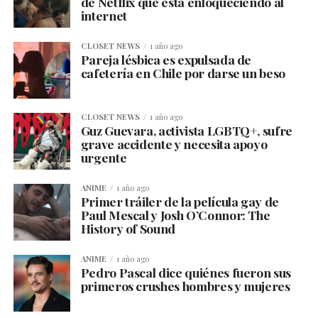
de Netflix que está enloqueciendo al
internet
CLOSET NEWS
1 año ago
Pareja lésbica es expulsada de
cafetería en Chile por darse un beso
CLOSET NEWS
1 año ago
Guz Guevara, activista LGBTQ+, sufre
grave accidente y necesita apoyo
urgente
ANIME
1 año ago
Primer tráiler de la película gay de
Paul Mescal y Josh O’Connor: The
History of Sound
ANIME
1 año ago
Pedro Pascal dice quiénes fueron sus
primeros crushes hombres y mujeres