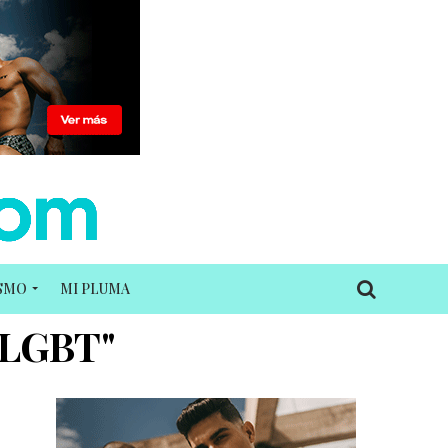
ISMO
MI PLUMA
i LGBT"