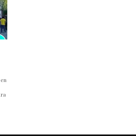
 en
tra