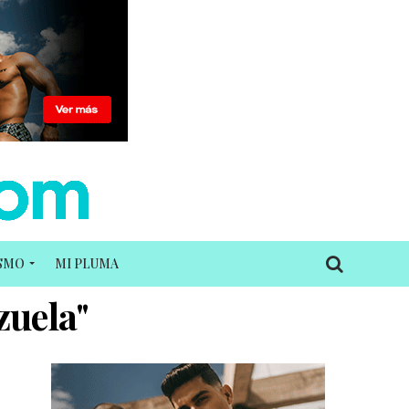
ISMO
MI PLUMA
zuela"