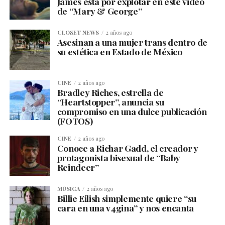
James está por explotar en este video
de “Mary & George”
CLOSET NEWS
2 años ago
Asesinan a una mujer trans dentro de
su estética en Estado de México
CINE
2 años ago
Bradley Riches, estrella de
“Heartstopper”, anuncia su
compromiso en una dulce publicación
(FOTOS)
CINE
2 años ago
Conoce a Richar Gadd, el creador y
protagonista bisexual de “Baby
Reindeer”
MÚSICA
2 años ago
Billie Eilish simplemente quiere “su
cara en una v4gina” y nos encanta