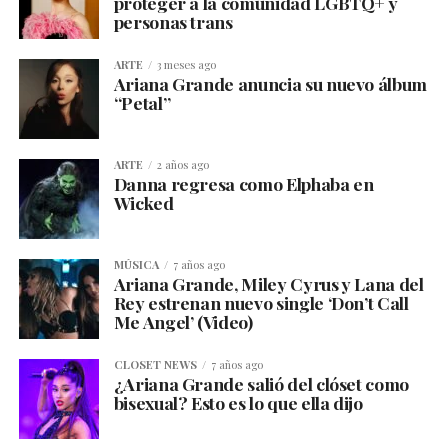
proteger a la comunidad LGBTQ+ y
personas trans
ARTE
3 meses ago
Ariana Grande anuncia su nuevo álbum
“Petal”
ARTE
2 años ago
Danna regresa como Elphaba en
Wicked
MÚSICA
7 años ago
Ariana Grande, Miley Cyrus y Lana del
Rey estrenan nuevo single ‘Don’t Call
Me Angel’ (Video)
CLOSET NEWS
7 años ago
¿Ariana Grande salió del clóset como
bisexual? Esto es lo que ella dijo