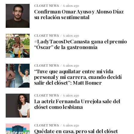
CLOSET NEWS
6 años ago
Confirman Omar Ayuso y Alonso Díaz
su relación sentimental
CLOSET NEWS
6 años ago
#LadyTacosDeCanasta gana el premio
“Óscar” de la gastronomía
CLOSET NEWS
6 años ago
“Tuve que aquilatar entre mi vida
personal y mi carrera, cuando decidí
salir del clóset”: Matt Bomer
CLOSET NEWS
6 años ago
La actriz Fernanda Urrejola sale del
clóset como lesbiana
CLOSET NEWS
6 años ago
Quédate en casa, pero sal del clóset