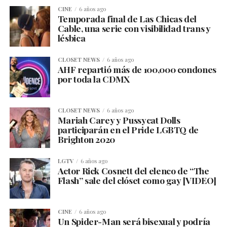
CINE
6 años ago
Temporada final de Las Chicas del
Cable, una serie con visibilidad trans y
lésbica
CLOSET NEWS
6 años ago
AHF repartió más de 100,000 condones
por toda la CDMX
CLOSET NEWS
6 años ago
Mariah Carey y Pussycat Dolls
participarán en el Pride LGBTQ de
Brighton 2020
LGTV
6 años ago
Actor Rick Cosnett del elenco de “The
Flash” sale del clóset como gay [VIDEO]
CINE
6 años ago
Un Spider-Man será bisexual y podría