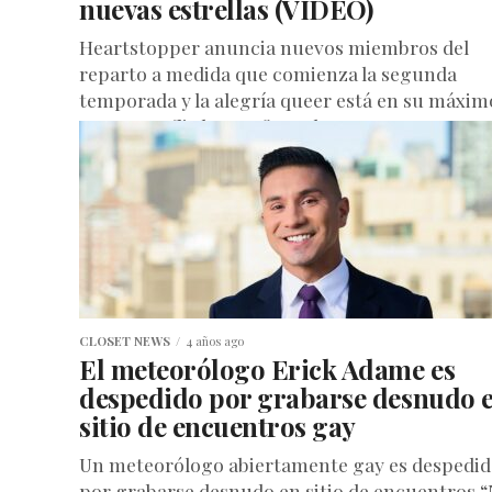
nuevas estrellas (VIDEO)
Heartstopper anuncia nuevos miembros del
reparto a medida que comienza la segunda
temporada y la alegría queer está en su máxim
punto Netflix ha confirmado que...
CLOSET NEWS
4 años ago
El meteorólogo Erick Adame es
despedido por grabarse desnudo 
sitio de encuentros gay
Un meteorólogo abiertamente gay es despedi
por grabarse desnudo en sitio de encuentros 