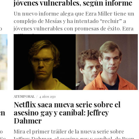
jóvenes vulnerables, según informe
Un nuevo informe alega que Ezra Miller tiene un
complejo de Mesías y ha intentado “recluir” a
o
jóvenes vulnerables con promesas de éxito. Ezra
Miller, de...
ATEMPORAL
4 años ago
Netflix saca nueva serie sobre el
en
asesino gay y caníbal: Jeffrey
Dahmer
do
Mira el primer tráiler de la nueva serie sobre
“No
Jeffrey Dahmer, el asesino gay y caníbal, de Ryan