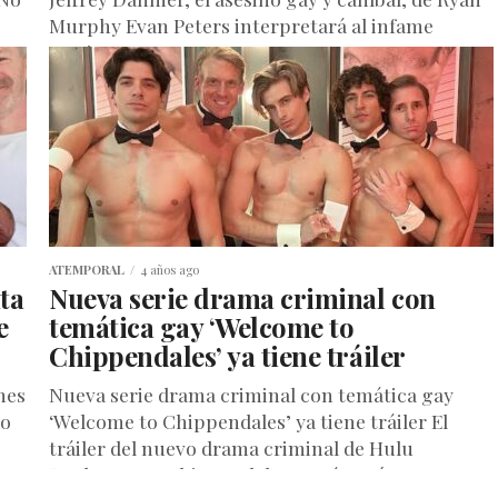
Murphy Evan Peters interpretará al infame
asesino en...
ATEMPORAL
4 años ago
ta
Nueva serie drama criminal con
e
temática gay ‘Welcome to
Chippendales’ ya tiene tráiler
nes
Nueva serie drama criminal con temática gay
jo
‘Welcome to Chippendales’ ya tiene tráiler El
tráiler del nuevo drama criminal de Hulu
“Welcome to Chippendales” está aquí...