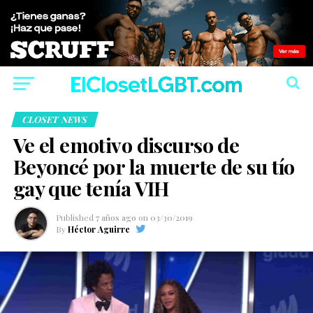
CLOSET NEWS
Ve el emotivo discurso de
Beyoncé por la muerte de su tío
gay que tenía VIH
Published
7 años ago
on
03/30/2019
By
Héctor Aguirre