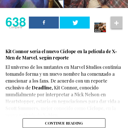
638
Compartir
Kit Connor sería el nuevo Cíclope en la película de X-
Men de Marvel, según reporte
El universo de los mutantes en Marvel Studios continúa
tomando forma y un nuevo nombre ha comenzado a
emocionar a los fans. De acuerdo con un reporte
exclusivo de
Deadline
,
Kit Connor
, conocido
mundialmente por interpretar a Nick Nelson en
Heartstopper
, estaría en negociaciones para dar vida a
Scott Summers
, mejor conocido como
Cíclope
, en la
nueva película de
X-Men
.
CONTINUE READING