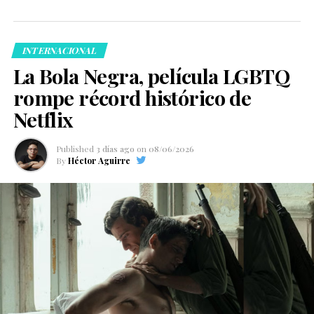
INTERNACIONAL
La Bola Negra, película LGBTQ
rompe récord histórico de
Netflix
Published
3 días ago
on
08/06/2026
By
Héctor Aguirre