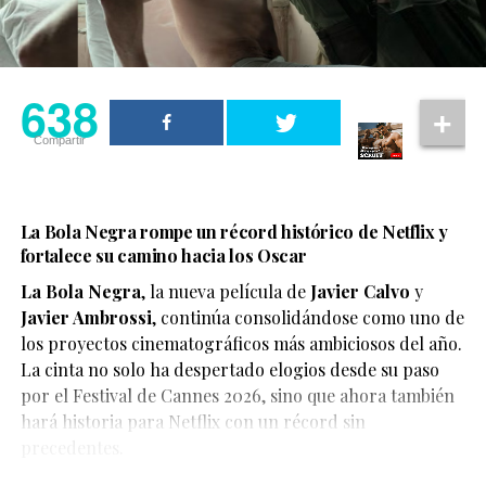
638
Compartir
La Bola Negra rompe un récord histórico de Netflix y
fortalece su camino hacia los Oscar
La Bola Negra
, la nueva película de
Javier Calvo
y
Javier Ambrossi
, continúa consolidándose como uno de
los proyectos cinematográficos más ambiciosos del año.
La cinta no solo ha despertado elogios desde su paso
por el Festival de Cannes 2026, sino que ahora también
Según el medio estadounidense, Marvel Studios realizó
hará historia para Netflix con un récord sin
reuniones y audiciones con varios actores antes de
precedentes.
tomar una decisión, y Connor habría sido el elegido