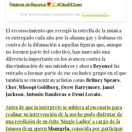
Palabras de Beyoncé
#CitasElCloset
Una publicación compartida de
El Clóset LGBT
(@elclosetl
El reconocimiento que recogió la estrella de la música
es entregado cada año por la alianza gay y lesbiana en
contra de la difamación a aquellas figuras que, aunque
no formen parte del colectivo, han marcado una
diferencia importante en los avances contra la
discriminación de sus miembros y ahora
Beyoncé
ha
entrado a formar parte de ese exclusivo grupo en el que
también se encuentran artistas como
Britney Spears,
Cher, Whoopi Goldberg, Drew Barrymore, Janet
Jackson, Antonio Banderas o Demi Lovato.
Antes de que la intérprete se subiera al escenario para
realizar su intervención de la noche pudo disfrutar de
una reedición de su éxito ‘Single Ladies’ a cargo de la
famosa drag queen
Shangela
, conocida por participar