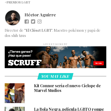
PREMIOS LGBT
Héctor Aguirre
Director de
"El Clóset LGBT
". Maestro pokémon y papá de
dos shih tzus
ADVERTISEMENT
YOU MAY LIKE
Kit Connor sería el nuevo Cíclope de
Marvel Studios
La Bola Negra, película LGBTQ rompe