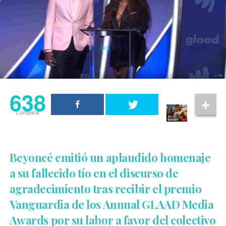
638
Compartir
Beyoncé emitió un aplaudido homenaje
a su fallecido tío en el discurso de
agradecimiento tras recibir el premio
Vanguardia de los Annual GLAAD Media
Awards por su labor a favor del colectivo