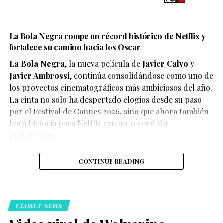
La Bola Negra rompe un récord histórico de Netflix y
fortalece su camino hacia los Oscar
La Bola Negra
, la nueva película de
Javier Calvo
y
Javier Ambrossi
, continúa consolidándose como uno de
los proyectos cinematográficos más ambiciosos del año.
La cinta no solo ha despertado elogios desde su paso
por el Festival de Cannes 2026, sino que ahora también
Según el medio estadounidense, Marvel Studios realizó
hará historia para Netflix con un récord sin
reuniones y audiciones con varios actores antes de
precedentes.
tomar una decisión, y Connor habría sido el elegido
para interpretar al líder de los mutantes en el esperado
CONTINUE READING
reinicio de la franquicia.
CLOSET NEWS