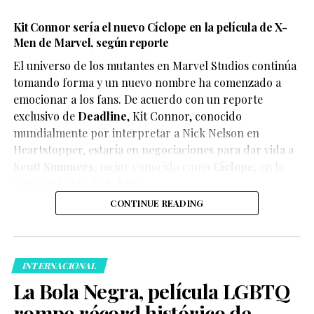
Kit Connor sería el nuevo Cíclope en la película de X-
Men de Marvel, según reporte
El universo de los mutantes en Marvel Studios continúa
tomando forma y un nuevo nombre ha comenzado a
emocionar a los fans. De acuerdo con un reporte
exclusivo de
Deadline
,
Kit Connor
, conocido
mundialmente por interpretar a Nick Nelson en
Heartstopper
, estaría en negociaciones para dar vida a
Scott Summers
, mejor conocido como
Cíclope
, en la
nueva película de
X-Men
.
CONTINUE READING
INTERNACIONAL
La Bola Negra, película LGBTQ
rompe récord histórico de