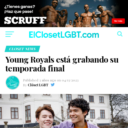
CLOSET NEWS
Young Royals está grabando su
temporada final
Published
3 años ago
on
04/13/2023
By
Clóset LGBT