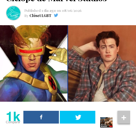
Published
1 día ago
on
08/06/2026
By
Clóset LGBT
1k
Compartir