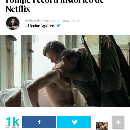
Netflix
Published
2 días ago
on
08/06/2026
By
Héctor Aguirre
1k
Compartir