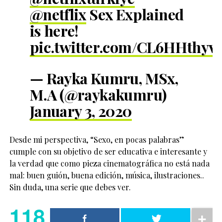
@netflix
Sex Explained
is here!
pic.twitter.com/CL6HHthyv
— Rayka Kumru, MSx,
M.A (@raykakumru)
January 3, 2020
Desde mi perspectiva, “Sexo, en pocas palabras”
cumple con su objetivo de ser educativa e interesante y
la verdad que como pieza cinematográfica no está nada
mal: buen guión, buena edición, música, ilustraciones..
Sin duda, una serie que debes ver.
118