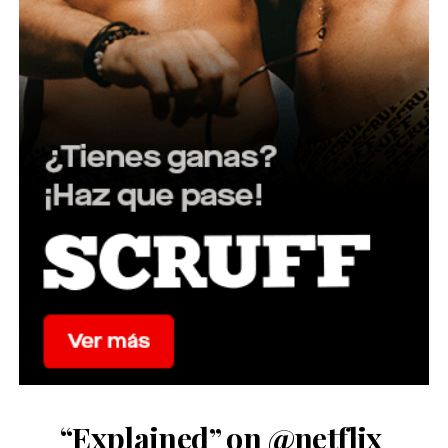
“Explained” on
@netflix