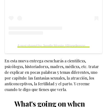
A post shared by Janelle Monáe (@janellemonae)
on
Dec 31
En esta nueva entrega escucharás a científicxs,
psicólogxs, historiadorxs, madres, médicxs, etc. tratar
de explicar en pocas palabras 5 temas diferentes, uno
por capítulo: las fantasías sexuales, la atracción, los
anticonceptivos, la fertilidad y el parto. Y creeme
cuando te digo que tienes que verla.
What's going on when