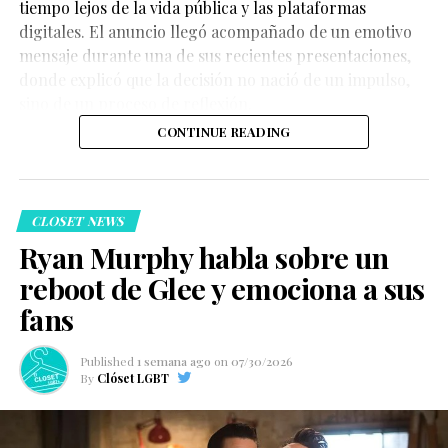
tiempo lejos de la vida pública y las plataformas
digitales. El anuncio llegó acompañado de un emotivo
mensaje durante una de sus recientes presentaciones,
donde explicó que la decisión no nació de un impulso,
sino de un proceso de reflexión.
CONTINUE READING
CLOSET NEWS
Ryan Murphy habla sobre un
reboot de Glee y emociona a sus
fans
Published
1 semana ago
on
07/30/2026
By
Clóset LGBT