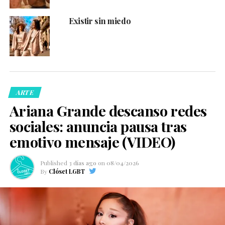
Existir sin miedo
ARTE
Ariana Grande descanso redes
sociales: anuncia pausa tras
emotivo mensaje (VIDEO)
Published
3 días ago
on
08/04/2026
By
Clóset LGBT