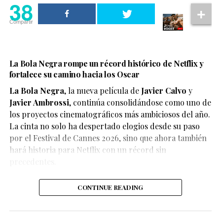
38
Compartir
La Bola Negra rompe un récord histórico de Netflix y
fortalece su camino hacia los Oscar
La Bola Negra
, la nueva película de
Javier Calvo
y
Javier Ambrossi
, continúa consolidándose como uno de
los proyectos cinematográficos más ambiciosos del año.
La cinta no solo ha despertado elogios desde su paso
por el Festival de Cannes 2026, sino que ahora también
Según el medio estadounidense, Marvel Studios realizó
hará historia para Netflix con un récord sin
reuniones y audiciones con varios actores antes de
precedentes.
tomar una decisión, y Connor habría sido el elegido
para interpretar al líder de los mutantes en el esperado
CONTINUE READING
reinicio de la franquicia.