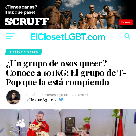
CLOSET NEWS
¿Un grupo de osos queer?
Conoce a 101KG: El grupo de T-
Pop que la está rompiendo
Published
6 meses ago
on
02/20/2026
By
Héctor Aguirre