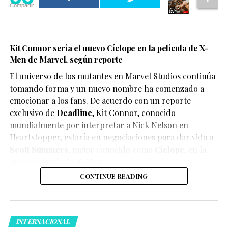
Compartir
Kit Connor sería el nuevo Cíclope en la película de X-
Men de Marvel, según reporte
El universo de los mutantes en Marvel Studios continúa
tomando forma y un nuevo nombre ha comenzado a
emocionar a los fans. De acuerdo con un reporte
exclusivo de
Deadline
,
Kit Connor
, conocido
mundialmente por interpretar a Nick Nelson en
Heartstopper
, estaría en negociaciones para dar vida a
Scott Summers
, mejor conocido como
Cíclope
, en la
nueva película de
X-Men
.
CONTINUE READING
INTERNACIONAL