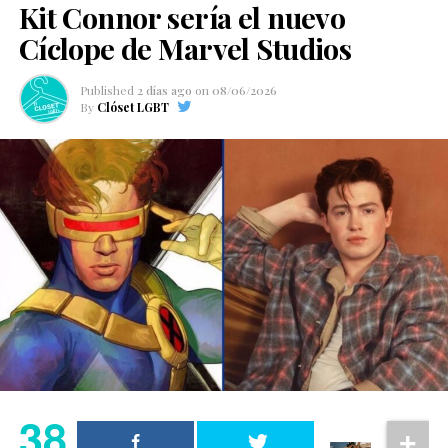
Kit Connor sería el nuevo
Cíclope de Marvel Studios
Published
2 días ago
on
08/06/2026
By
Clóset LGBT
38