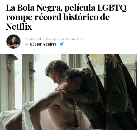
La Bola Negra, película LGBTQ
rompe récord histórico de
Netflix
Published
3 días ago
on
08/06/2026
By
Héctor Aguirre