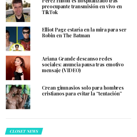
Perez Hilton es hospitalizado tras
preocupante transmisión en vivo en
TikTok
Elliot Page estaría en la mira para ser
Robin en The Batman
Ariana Grande descanso redes
sociales: anuncia pausa tras emotivo
mensaje (VIDEO)
Crean gimnasios solo para hombres
cristianos para evitar la “tentación”
CLOSET NEWS