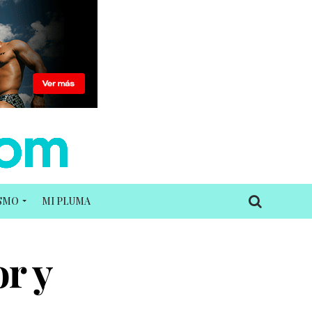
ISMO
MI PLUMA
r y