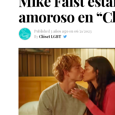
Mike Faist está
amoroso en “C
Published
3 años ago
on
06/21/2023
By
Clóset LGBT