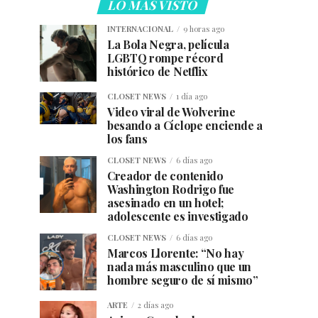
LO MÁS VISTO
INTERNACIONAL
9 horas ago
La Bola Negra, película
LGBTQ rompe récord
histórico de Netflix
CLOSET NEWS
1 día ago
Video viral de Wolverine
besando a Cíclope enciende a
los fans
CLOSET NEWS
6 días ago
Creador de contenido
Washington Rodrigo fue
asesinado en un hotel;
adolescente es investigado
CLOSET NEWS
6 días ago
Marcos Llorente: “No hay
nada más masculino que un
hombre seguro de sí mismo”
ARTE
2 días ago