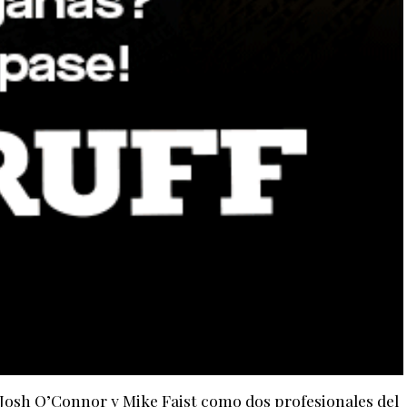
Josh O’Connor y Mike Faist como dos profesionales del