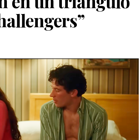
n en un triángulo
hallengers”