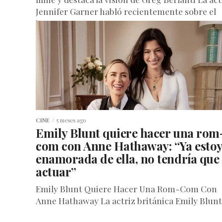
Jennifer Garner habló recientemente sobre el
impacto que...
CINE
5 meses ago
Emily Blunt quiere hacer una rom
com con Anne Hathaway: “Ya esto
enamorada de ella, no tendría que
actuar”
Emily Blunt Quiere Hacer Una Rom-Com Con
Anne Hathaway La actriz británica Emily Blunt
volvió a emocionar a internet al revelar que le