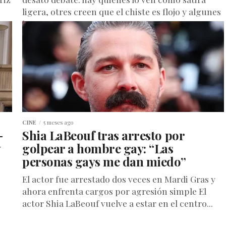
ligera, otres creen que el chiste es flojo y algunes
lo...
CINE
5 meses ago
-
Shia LaBeouf tras arresto por
y
golpear a hombre gay: “Las
personas gays me dan miedo”
El actor fue arrestado dos veces en Mardi Gras y
ahora enfrenta cargos por agresión simple El
actor Shia LaBeouf vuelve a estar en el centro...