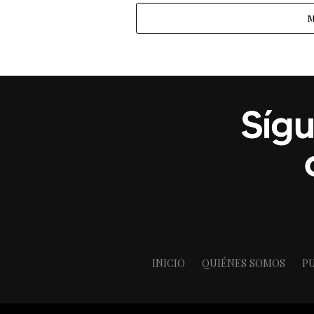
encantaría protagonizar una...
M
INICIO
QUIÉNES SOMOS
PU