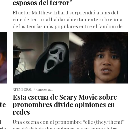
esposos del terror”
El actor Matthew Lillard sorprendió a fans del
cine de terror al hablar abiertamente sobre una
de las teorías más populares entre el fandom de
Scream:...
ATEMPORAL
5 meses ago
Esta escena de Scary Movie sobre
te
pronombres divide opiniones en
redes
l
Una escena con el pronombre “elle (they/them)”
riz
desató debate: hay quienes lo ven como sátira