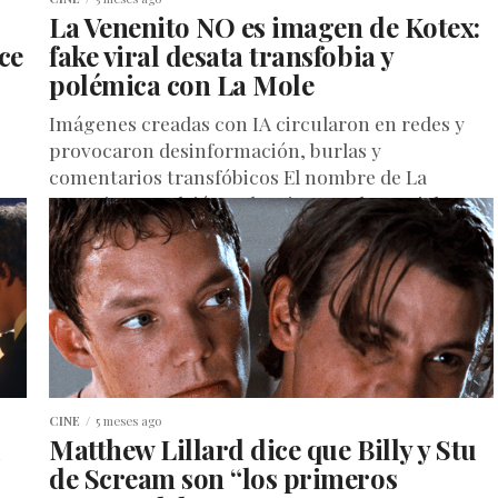
La Venenito NO es imagen de Kotex:
ce
fake viral desata transfobia y
polémica con La Mole
Imágenes creadas con IA circularon en redes y
provocaron desinformación, burlas y
comentarios transfóbicos El nombre de La
Venenito se volvió tendencia en redes sociales
tras...
CINE
5 meses ago
d
Matthew Lillard dice que Billy y Stu
de Scream son “los primeros