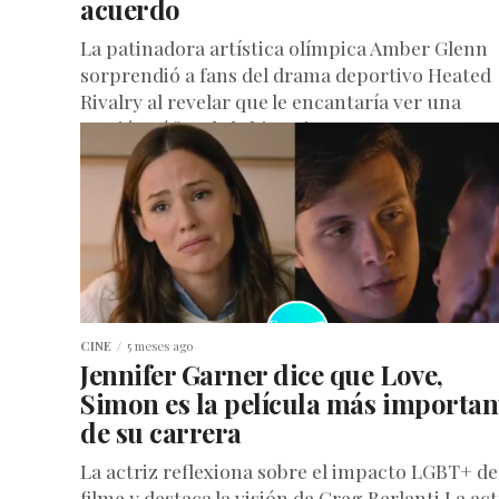
acuerdo
La patinadora artística olímpica Amber Glenn
sorprendió a fans del drama deportivo Heated
Rivalry al revelar que le encantaría ver una
versión sáfica de la historia…...
CINE
5 meses ago
Jennifer Garner dice que Love,
Simon es la película más importan
de su carrera
La actriz reflexiona sobre el impacto LGBT+ de
filme y destaca la visión de Greg Berlanti La act