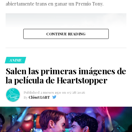
abiertamente trans en ganar un Premio Tony.
CONTINUE READING
ANIME
Salen las primeras imágenes de
la película de Heartstopper
Published
2 meses ago
on
05/28/2026
By
Clóset LGBT