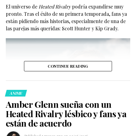
Compartir
1.7k
El universo de
Heated Rivalry
podría expandirse muy
pronto. Tras el éxito de su primera temporada, fans ya
Compartir
están pidiendo más historias, especialmente de una de
las parejas más queridas: Scott Hunter y Kip Grady.
Y no, no se trata solo de “tener representación” para la
foto.
CONTINUE READING
ANIME
Amber Glenn sueña con un
Que una persona abiertamente LGBT+ llegue a
Heated Rivalry lésbico y fans ya
encabezar la diplomacia mexicana también mueve algo
están de acuerdo
más profundo: cambia la narrativa sobre quién puede —
y quién siempre ha podido— estar en los espacios
Published
5 meses ago
on
03/06/2026