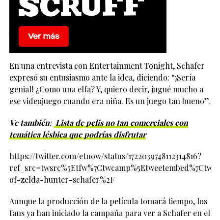
En una entrevista con Entertainment Tonight, Schafer
expresó su entusiasmo ante la idea, diciendo: “¡Sería
genial! ¿Como una elfa? Y, quiero decir, jugué mucho a
ese videojuego cuando era niña. Es un juego tan bueno”.
Ve también
:
Lista de pelis no tan comerciales con
temática lésbica que podrías disfrutar
https://twitter.com/etnow/status/1722039748112314816?
ref_src=twsrc%5Etfw%7Ctwcamp%5Etweetembed%7Ctwter
of-zelda-hunter-schafer%2F
Aunque la producción de la película tomará tiempo, los
fans ya han iniciado la campaña para ver a Schafer en el