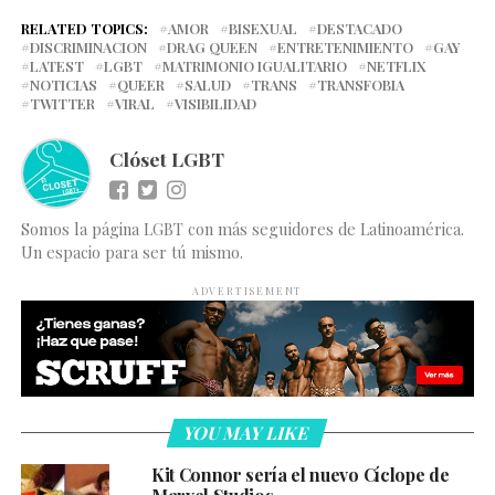
RELATED TOPICS:
AMOR
BISEXUAL
DESTACADO
DISCRIMINACION
DRAG QUEEN
ENTRETENIMIENTO
GAY
LATEST
LGBT
MATRIMONIO IGUALITARIO
NETFLIX
NOTICIAS
QUEER
SALUD
TRANS
TRANSFOBIA
TWITTER
VIRAL
VISIBILIDAD
Clóset LGBT
Somos la página LGBT con más seguidores de Latinoamérica.
Un espacio para ser tú mismo.
ADVERTISEMENT
YOU MAY LIKE
Kit Connor sería el nuevo Cíclope de