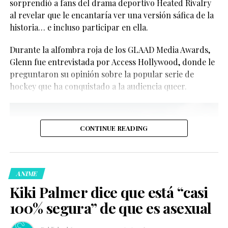
sorprendió a fans del drama deportivo Heated Rivalry
al revelar que le encantaría ver una versión sáfica de la
historia… e incluso participar en ella.
Aunque aún no hay confirmación oficial, los rumores
Durante la alfombra roja de los GLAAD Media Awards,
sobre un posible spin-off han comenzado a tomar
Glenn fue entrevistada por Access Hollywood, donde le
fuerza.
Ver esta publicación en Instagram
preguntaron su opinión sobre la popular serie de
hockey que ha conquistado a la audiencia queer.
CONTINUE READING
El fenómeno de
Heated Rivalry
y el interés por más historias
ANIME
La serie, basada en los libros de
Rachel Reid
, se
Kiki Palmer dice que está “casi
convirtió rápidamente en un fenómeno dentro del
100% segura” de que es asexual
entretenimiento LGBTQ+. Su historia principal seguirá
Una publicación compartida de El Clóset LGBT (@elclosetlgbt)
con una segunda temporada programada para 2027,