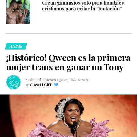
Crean gimnasios solo para hombres
cristianos para evitar la “tentación”
ANIME
¡Histórico! Qween es la primera
mujer trans en ganar un Tony
Published
2 meses ago
on
06/08/2026
By
Clóset LGBT