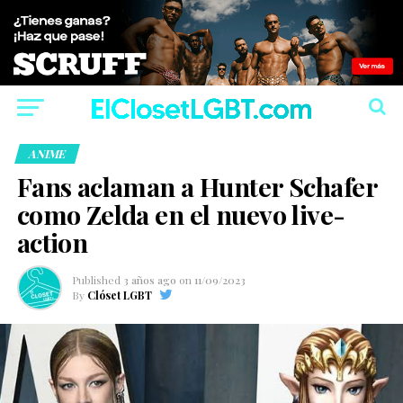
ANIME
Fans aclaman a Hunter Schafer
como Zelda en el nuevo live-
action
Published
3 años ago
on
11/09/2023
By
Clóset LGBT