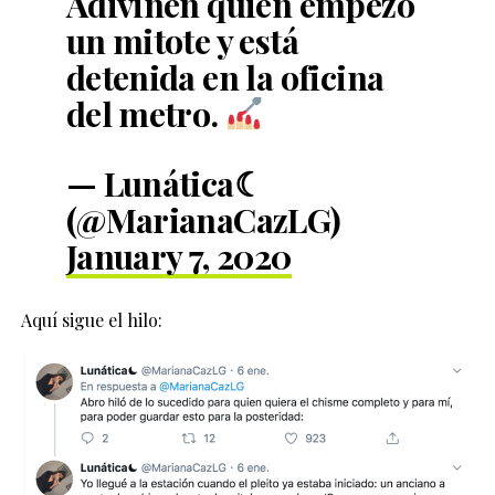
Adivinen quien empezó
un mitote y está
detenida en la oficina
del metro.
— Lunática☾
(@MarianaCazLG)
January 7, 2020
Aquí sigue el hilo: