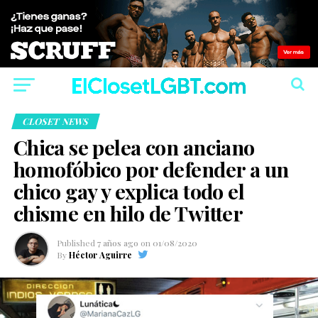
CLOSET NEWS
Chica se pelea con anciano
homofóbico por defender a un
chico gay y explica todo el
chisme en hilo de Twitter
Published
7 años ago
on
01/08/2020
By
Héctor Aguirre