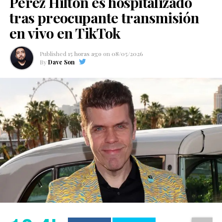
Perez Hilton es hospitalizado
tras preocupante transmisión
en vivo en TikTok
Published
15 horas ago
on
08/05/2026
By
Dave Son