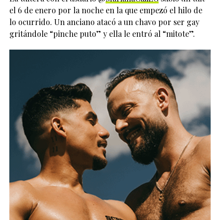
el 6 de enero por la noche en la que empezó el hilo de
lo ocurrido. Un anciano atacó a un chavo por ser gay
gritándole “pinche puto” y ella le entró al “mitote”.