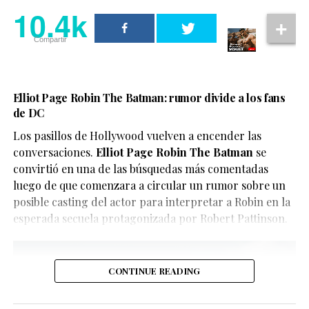
10.4k
inéditas entre personajes de franquicias famosas,
aunque también han abierto el debate sobre la
Compartir
necesidad de identificar claramente este tipo de
contenido para evitar confusiones.
En este caso, el objetivo del video parece ser
Elliot Page Robin The Batman: rumor divide a los fans
de DC
únicamente divertir a los seguidores de X-Men, quienes
han convertido el clip en uno de los contenidos virales
Los pasillos de Hollywood vuelven a encender las
del momento.
conversaciones.
Elliot Page Robin The Batman
se
convirtió en una de las búsquedas más comentadas
luego de que comenzara a circular un rumor sobre un
posible casting del actor para interpretar a Robin en la
esperada secuela protagonizada por Robert Pattinson.
CONTINUE READING
De acuerdo con la información oficial difundida por la