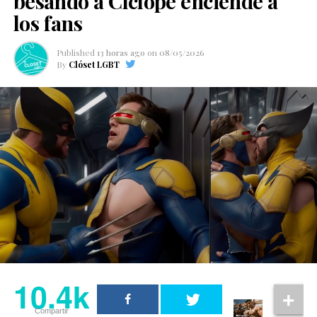
besando a Cíclope enciende a
los fans
Published
13 horas ago
on
08/05/2026
By
Clóset LGBT
10.4k
Compartir