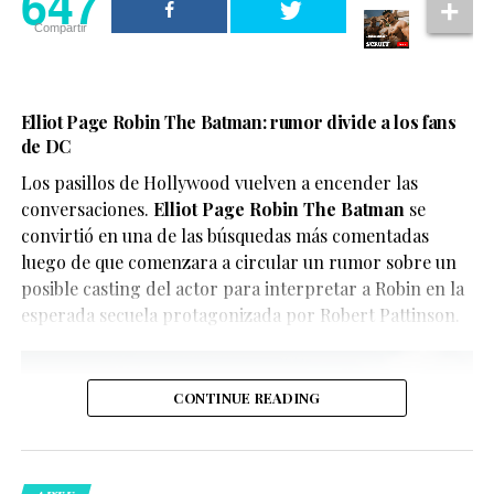
647
aunque también han abierto el debate sobre la
Compartir
necesidad de identificar claramente este tipo de
contenido para evitar confusiones.
En este caso, el objetivo del video parece ser
Elliot Page Robin The Batman: rumor divide a los fans
de DC
únicamente divertir a los seguidores de X-Men, quienes
han convertido el clip en uno de los contenidos virales
Los pasillos de Hollywood vuelven a encender las
del momento.
conversaciones.
Elliot Page Robin The Batman
se
convirtió en una de las búsquedas más comentadas
luego de que comenzara a circular un rumor sobre un
posible casting del actor para interpretar a Robin en la
esperada secuela protagonizada por Robert Pattinson.
CONTINUE READING
De acuerdo con la información oficial difundida por la
Oficina del Sheriff de Miami-Dade, los agentes
acudieron al domicilio tras recibir llamadas de personas