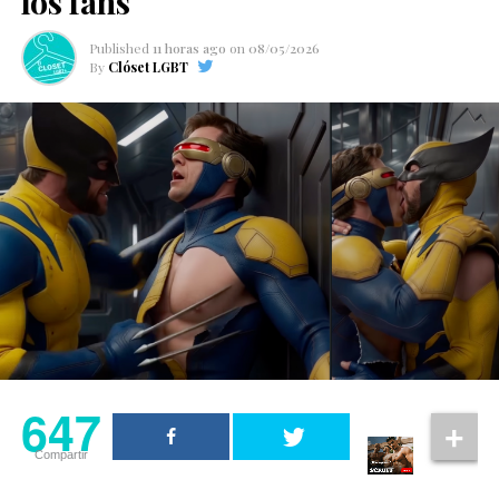
los fans
Published
11 horas ago
on
08/05/2026
By
Clóset LGBT
647
Compartir