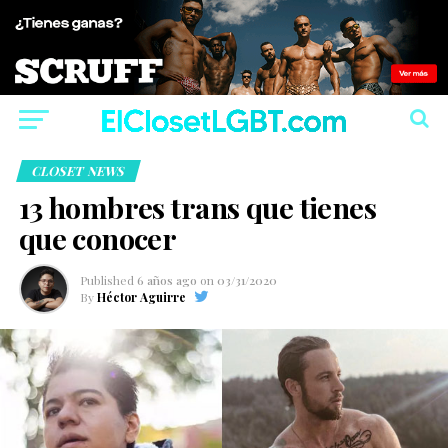
CLOSET NEWS
13 hombres trans que tienes
que conocer
Published
6 años ago
on
03/31/2020
By
Héctor Aguirre