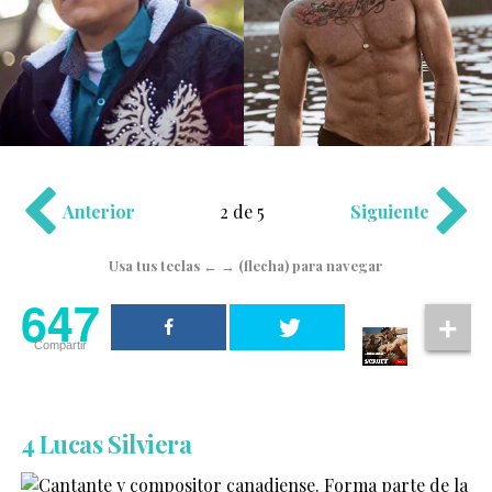
Anterior
2 de 5
Siguiente
Usa tus teclas ← → (flecha) para navegar
647
Compartir
4 Lucas Silviera