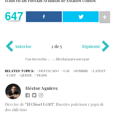
trans en las Fuerzas Armadas de Estados Unidos.
647
Compartir
Anterior
2 de 5
Siguiente
Usa tus teclas ← → (flecha) para navegar
RELATED TOPICS:
DESTACADO
GAY
HOMBRE
LATEST
LGBT
QUEER
TRANS
Héctor Aguirre
Director de
"El Clóset LGBT
". Maestro pokémon y papá de
dos shih tzus