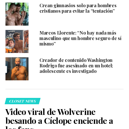
Crean gimnasios solo para hombres
cristianos para evitar la “tentación”
Marcos Llorente: “No hay nada más
masculino que un hombre seguro de sí
mismo”
Creador de contenido Washington
Rodrigo fue asesinado en un hotel;
adolescente es investigado
CLOSET NEWS
Video viral de Wolverine
besando a Cíclope enciende a