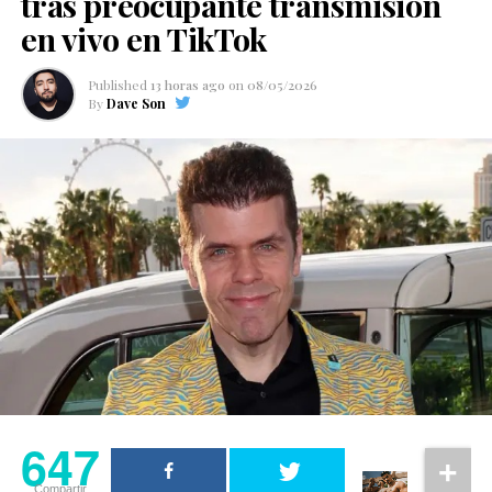
tras preocupante transmisión
en vivo en TikTok
Published
13 horas ago
on
08/05/2026
By
Dave Son
647
Compartir