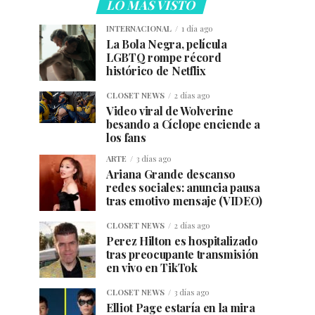
LO MÁS VISTO
INTERNACIONAL
1 día ago
La Bola Negra, película
LGBTQ rompe récord
histórico de Netflix
CLOSET NEWS
2 días ago
Video viral de Wolverine
besando a Cíclope enciende a
los fans
ARTE
3 días ago
Ariana Grande descanso
redes sociales: anuncia pausa
tras emotivo mensaje (VIDEO)
CLOSET NEWS
2 días ago
Perez Hilton es hospitalizado
tras preocupante transmisión
en vivo en TikTok
CLOSET NEWS
3 días ago
Elliot Page estaría en la mira