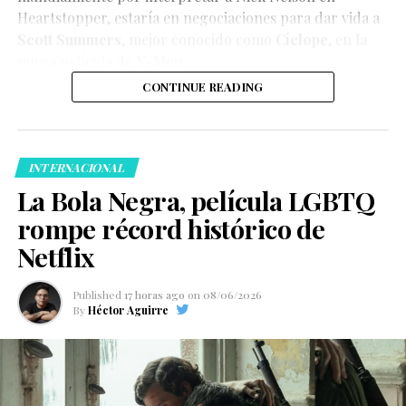
Heartstopper
, estaría en negociaciones para dar vida a
Scott Summers
, mejor conocido como
Cíclope
, en la
nueva película de
X-Men
.
CONTINUE READING
INTERNACIONAL
La Bola Negra, película LGBTQ
rompe récord histórico de
Netflix
Published
17 horas ago
on
08/06/2026
By
Héctor Aguirre