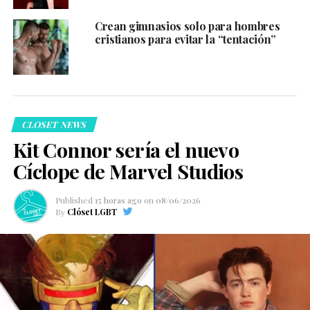
Crean gimnasios solo para hombres
cristianos para evitar la “tentación”
CLOSET NEWS
Kit Connor sería el nuevo
Cíclope de Marvel Studios
Published
15 horas ago
on
08/06/2026
By
Clóset LGBT