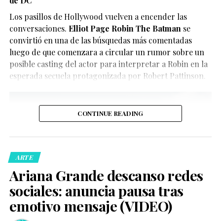
de DC
únicamente divertir a los seguidores de X-Men, quienes
Guitarricadelafuente
,
Miguel Bernardeau
,
Lola Dueñas
y
han convertido el clip en uno de los contenidos virales
Los pasillos de Hollywood vuelven a encender las
Glenn Close
.
del momento.
conversaciones.
Elliot Page Robin The Batman
se
convirtió en una de las búsquedas más comentadas
luego de que comenzara a circular un rumor sobre un
posible casting del actor para interpretar a Robin en la
esperada secuela protagonizada por Robert Pattinson.
CONTINUE READING
De acuerdo con la información oficial difundida por la
Oficina del Sheriff de Miami-Dade, los agentes
acudieron al domicilio tras recibir llamadas de personas
ARTE
preocupadas por el bienestar del creador de contenido.
Ariana Grande descanso redes
Posteriormente, las autoridades confirmaron que la
sociales: anuncia pausa tras
persona fue trasladada de manera segura a un hospital
local para recibir atención médica.
emotivo mensaje (VIDEO)
Ver esta publicación en Instagram